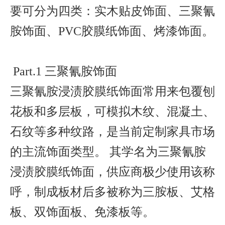
要可分为四类：实木贴皮饰面、三聚氰
胺饰面、PVC胶膜纸饰面、烤漆饰面。
联系我们
Part.1 三聚氰胺饰面
三聚氰胺浸渍胶膜纸饰面常用来包覆刨
语言
花板和多层板，可模拟木纹、混凝土、
石纹等多种纹路，是当前定制家具市场
的主流饰面类型。 其学名为三聚氰胺
浸渍胶膜纸饰面，供应商极少使用该称
呼，制成板材后多被称为三胺板、艾格
板、双饰面板、免漆板等。