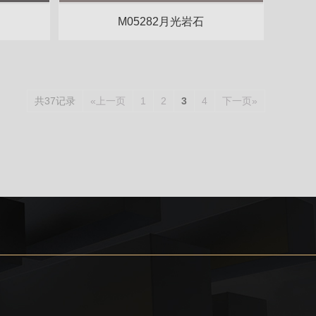
M05282月光岩石
共37记录
«上一页
1
2
3
4
下一页»