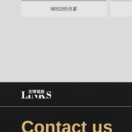
M05285月雾
Contact us